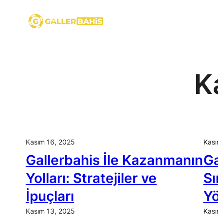
İçeriğe
geç
K
Kasım 16, 2025
Kası
Gallerbahis İle Kazanmanın
Ga
Yolları: Stratejiler ve
Sı
İpuçları
Yö
Kasım 13, 2025
Kası