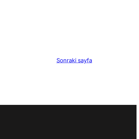
Sonraki sayfa