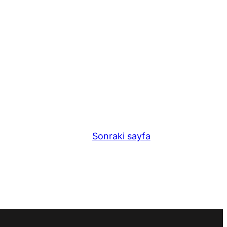
Sonraki sayfa