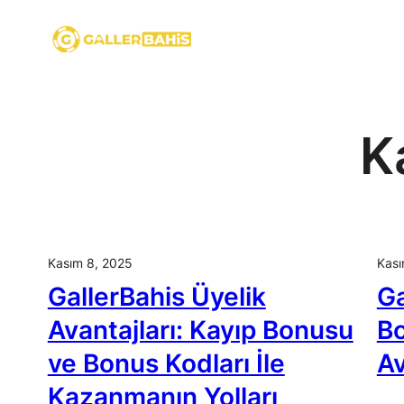
İçeriğe
geç
K
Kasım 8, 2025
Kası
GallerBahis Üyelik
Ga
Avantajları: Kayıp Bonusu
Bo
ve Bonus Kodları İle
Av
Kazanmanın Yolları