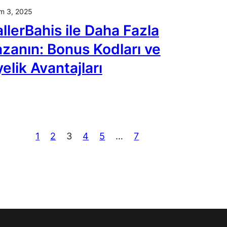
m 3, 2025
llerBahis ile Daha Fazla
zanın: Bonus Kodları ve
elik Avantajları
1
2
3
4
5
…
7