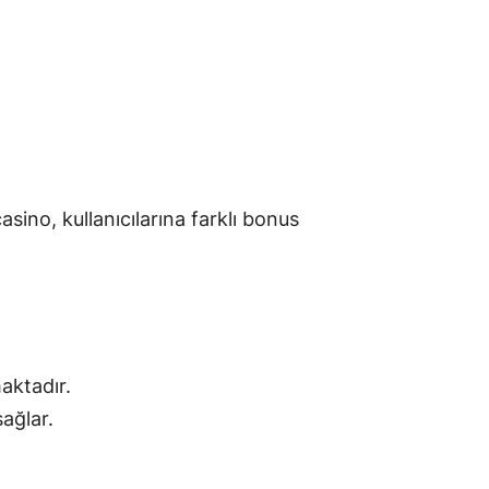
asino, kullanıcılarına farklı bonus
aktadır.
ağlar.