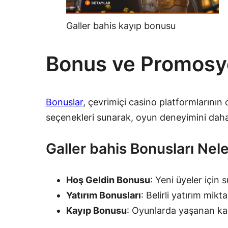
Galler bahis kayıp bonusu
Bonus ve Promosy
Bonuslar
, çevrimiçi casino platformlarının 
seçenekleri sunarak, oyun deneyimini daha 
Galler bahis Bonusları Nele
Hoş Geldin Bonusu
: Yeni üyeler için
Yatırım Bonusları
: Belirli yatırım mik
Kayıp Bonusu
: Oyunlarda yaşanan kayı