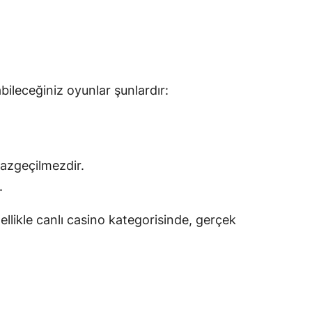
bileceğiniz oyunlar şunlardır:
vazgeçilmezdir.
.
Özellikle canlı casino kategorisinde, gerçek