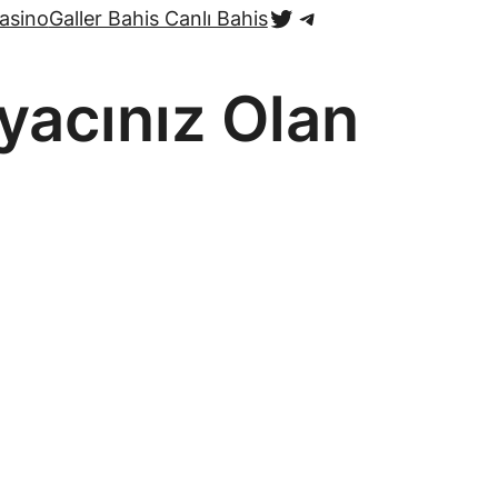
Twitter
Telegram
Casino
Galler Bahis Canlı Bahis
iyacınız Olan