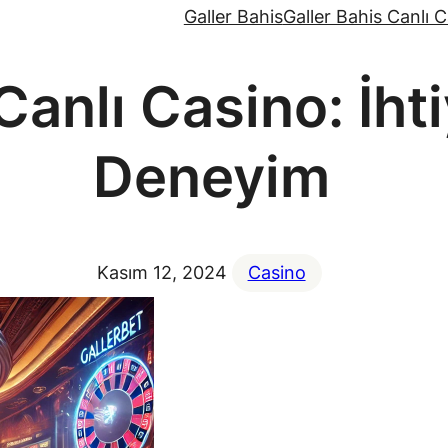
Galler Bahis
Galler Bahis Canlı 
Canlı Casino: İht
Deneyim
Kasım 12, 2024
Casino