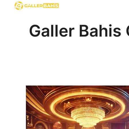
Skip
to
content
Galler Bahis 