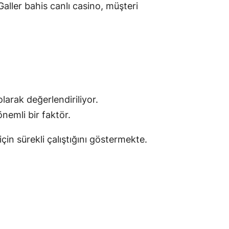
aller bahis canlı casino, müşteri
 olarak değerlendiriliyor.
önemli bir faktör.
çin sürekli çalıştığını göstermekte.