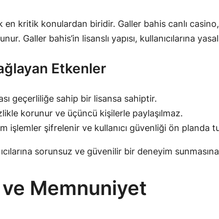
 en kritik konulardan biridir. Galler bahis canlı casino, 
unur. Galler bahis’in lisanslı yapısı, kullanıcılarına ya
Sağlayan Etkenler
ası geçerliliğe sahip bir lisansa sahiptir.
itizlikle korunur ve üçüncü kişilerle paylaşılmaz.
 işlemler şifrelenir ve kullanıcı güvenliği ön planda tu
lanıcılarına sorunsuz ve güvenilir bir deneyim sunmasına
rı ve Memnuniyet