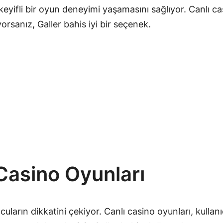
e keyifli bir oyun deneyimi yaşamasını sağlıyor. Canlı ca
orsanız, Galler bahis iyi bir seçenek.
 Casino Oyunları
uların dikkatini çekiyor. Canlı casino oyunları, kulla