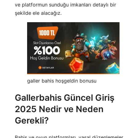
ve platformun sunduğu imkanları detaylı bir
şekilde ele alacağız.
galler bahis hoşgeldin bonusu
Gallerbahis Güncel Giriş
2025 Nedir ve Neden
Gerekli?
Bahis ve oyun platformları, yasal düzenlemeler