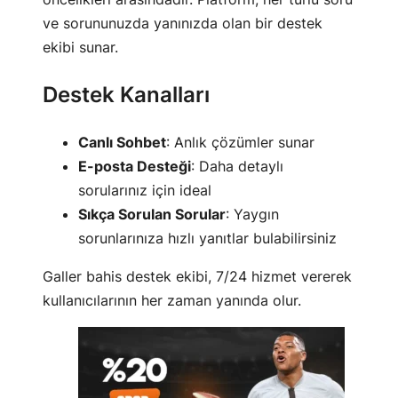
ve sorununuzda yanınızda olan bir destek
ekibi sunar.
Destek Kanalları
Canlı Sohbet
: Anlık çözümler sunar
E-posta Desteği
: Daha detaylı
sorularınız için ideal
Sıkça Sorulan Sorular
: Yaygın
sorunlarınıza hızlı yanıtlar bulabilirsiniz
Galler bahis destek ekibi, 7/24 hizmet vererek
kullanıcılarının her zaman yanında olur.