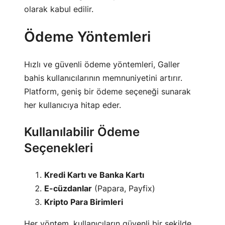
olarak kabul edilir.
Ödeme Yöntemleri
Hızlı ve güvenli ödeme yöntemleri, Galler
bahis kullanıcılarının memnuniyetini artırır.
Platform, geniş bir ödeme seçeneği sunarak
her kullanıcıya hitap eder.
Kullanılabilir Ödeme
Seçenekleri
Kredi Kartı ve Banka Kartı
E-cüzdanlar
(Papara, Payfix)
Kripto Para Birimleri
Her yöntem, kullanıcıların güvenli bir şekilde