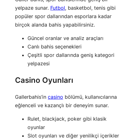
yelpaze sunar.
Futbol
, basketbol, tenis gibi
popüler spor dallarından esporlara kadar
birçok alanda bahis yapabilirsiniz.
Güncel oranlar ve analiz araçları
Canlı bahis seçenekleri
Çeşitli spor dallarında geniş kategori
yelpazesi
Casino Oyunları
Gallerbahis’in
casino
bölümü, kullanıcılarına
eğlenceli ve kazançlı bir deneyim sunar.
Rulet, blackjack, poker gibi klasik
oyunlar
Slot oyunları ve diğer yenilikçi içerikler