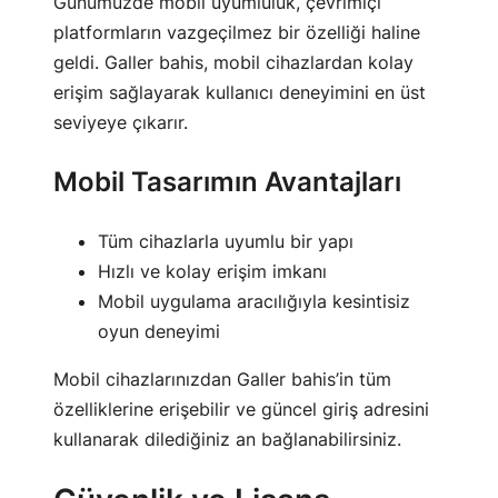
Günümüzde mobil uyumluluk, çevrimiçi
platformların vazgeçilmez bir özelliği haline
geldi. Galler bahis, mobil cihazlardan kolay
erişim sağlayarak kullanıcı deneyimini en üst
seviyeye çıkarır.
Mobil Tasarımın Avantajları
Tüm cihazlarla uyumlu bir yapı
Hızlı ve kolay erişim imkanı
Mobil uygulama aracılığıyla kesintisiz
oyun deneyimi
Mobil cihazlarınızdan Galler bahis’in tüm
özelliklerine erişebilir ve güncel giriş adresini
kullanarak dilediğiniz an bağlanabilirsiniz.