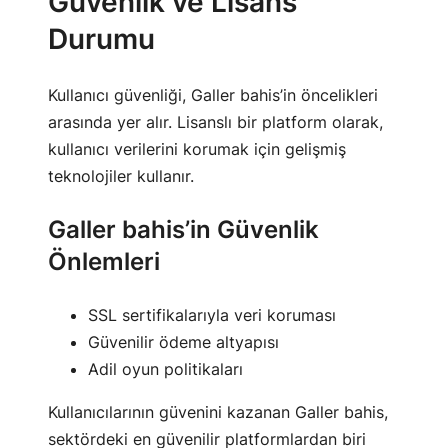
Güvenlik ve Lisans
Durumu
Kullanıcı güvenliği, Galler bahis’in öncelikleri
arasında yer alır. Lisanslı bir platform olarak,
kullanıcı verilerini korumak için gelişmiş
teknolojiler kullanır.
Galler bahis’in Güvenlik
Önlemleri
SSL sertifikalarıyla veri koruması
Güvenilir ödeme altyapısı
Adil oyun politikaları
Kullanıcılarının güvenini kazanan Galler bahis,
sektördeki en güvenilir platformlardan biri